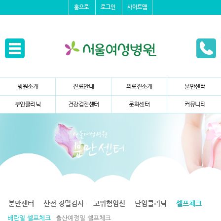
홈으로
로그인
사이트맵
병원소개
진료안내
의료진소개
분만센터
부인클리닉
건강검진센터
문화센터
커뮤니티
분만센터
산전 정밀검사
고위험임신
난임클리닉
셀프체크
배란일 셀프체크
출산예정일 셀프체크